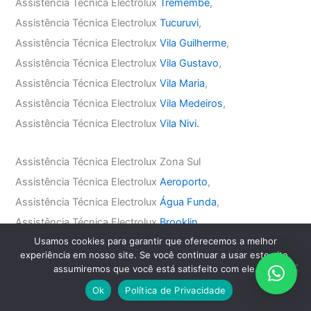
Assistência Técnica Electrolux
Tremembé
,
Assistência Técnica Electrolux
Tucuruvi
,
Assistência Técnica Electrolux
Vila Guilherme
,
Assistência Técnica Electrolux
Vila Gustavo
,
Assistência Técnica Electrolux
Vila Maria
,
Assistência Técnica Electrolux
Vila Medeiros
,
Assistência Técnica Electrolux
Vila Nivi.
Assistência Técnica Electrolux Zona Sul
Assistência Técnica Electrolux
Aeroporto
,
Assistência Técnica Electrolux
Água Funda
,
Assistência Técnica Electrolux
Brooklin
,
Usamos cookies para garantir que oferecemos a melhor
Assistência Técnica Electrolux
Campo Belo
,
experiência em nosso site. Se você continuar a usar este site,
Assistência Técnica Electrolux
Campo Grande
,
assumiremos que você está satisfeito com ele.
Assistência Técnica Electrolux
Cidade Jardim
,
Ok
Política de Privacidade
Assistência Técnica Electrolux
Ibirapuera
,