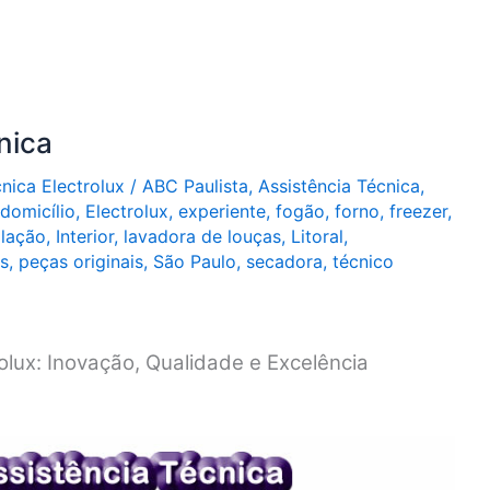
nica
cnica Electrolux
/
ABC Paulista
,
Assistência Técnica
,
domicílio
,
Electrolux
,
experiente
,
fogão
,
forno
,
freezer
,
alação
,
Interior
,
lavadora de louças
,
Litoral
,
s
,
peças originais
,
São Paulo
,
secadora
,
técnico
olux: Inovação, Qualidade e Excelência