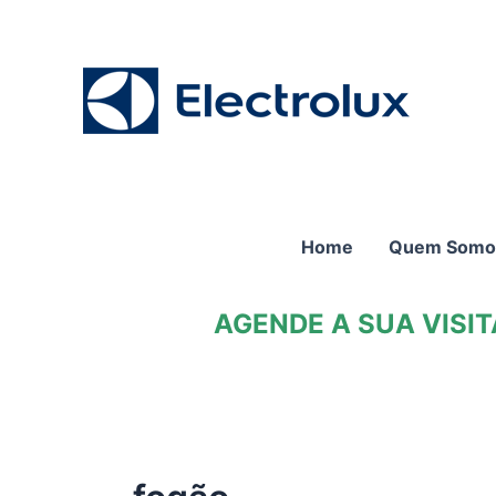
Ir
para
o
conteúdo
Home
Quem Somo
AGENDE A SUA VISI