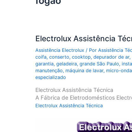
fogão
Electrolux Assistência Téc
Assistência Electrolux
/ Por
Assistência Té
coifa
,
conserto
,
cooktop
,
depurador de ar
,
garantia
,
geladeira
,
grande São Paulo
,
inst
manutenção
,
máquina de lavar
,
micro-onda
especializado
Electrolux Assistência Técnica
A Fábrica de Eletrodomésticos Electr
Electrolux Assistência Técnica