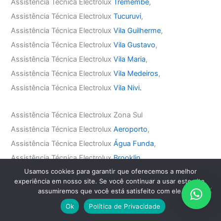
Assistência Técnica Electrolux
Tremembé
,
Assistência Técnica Electrolux
Tucuruvi
,
Assistência Técnica Electrolux
Vila Guilherme
,
Assistência Técnica Electrolux
Vila Gustavo
,
Assistência Técnica Electrolux
Vila Maria
,
Assistência Técnica Electrolux
Vila Medeiros
,
Assistência Técnica Electrolux
Vila Nivi.
Assistência Técnica Electrolux Zona Sul
Assistência Técnica Electrolux
Aeroporto
,
Assistência Técnica Electrolux
Água Funda
,
Assistência Técnica Electrolux
Brooklin
,
Usamos cookies para garantir que oferecemos a melhor
Assistência Técnica Electrolux
Campo Belo
,
experiência em nosso site. Se você continuar a usar este site,
Assistência Técnica Electrolux
Campo Grande
,
assumiremos que você está satisfeito com ele.
Assistência Técnica Electrolux
Cidade Jardim
,
Ok
Política de Privacidade
Assistência Técnica Electrolux
Ibirapuera
,