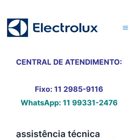
Ir
para
o
conteúdo
CENTRAL DE ATENDIMENTO:
Fixo:
11 2985-9116
WhatsApp:
11 99331-2476
assistência técnica