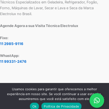
Técnicos Especializados em Geladeira, Refrigerador, Fogão,
Forno, Máquinas de Lavar, Secar e Lava e Seca da Marca
Electrolux no Brasil.
Agende Agora a sua Visita Técnica Electrolux
Fixo:
11 2985-9116
WhastApp:
11 99331-2476
Usamos cookies para garantir que oferecemos a melhor
Copyright © 2026 Assistência Técnica Electrolux - Central de
experiência em nosso site. Se você continuar a usar este site,
Atendimento:
11 2985-9116
- WhatsApp:
11 99331-2476
assumiremos que você está satisfeito com ele.
Ok
Política de Privacidade