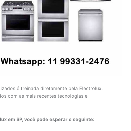
lizados é treinada diretamente pela Electrolux,
dos com as mais recentes tecnologias e
olux em SP, você pode esperar o seguinte: