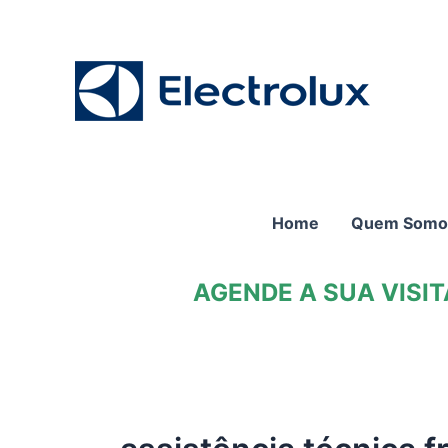
Ir
para
o
conteúdo
Home
Quem Somo
AGENDE A SUA VISI