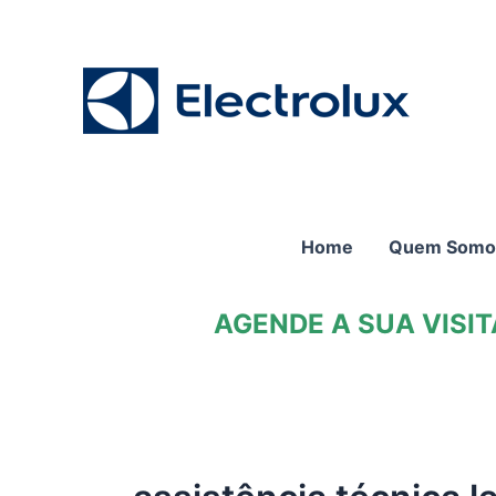
Ir
para
o
conteúdo
Home
Quem Somo
AGENDE A SUA VISI