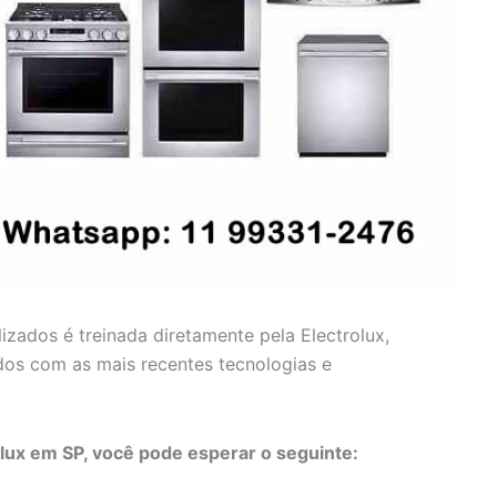
lizados é treinada diretamente pela Electrolux,
dos com as mais recentes tecnologias e
olux em SP, você pode esperar o seguinte: