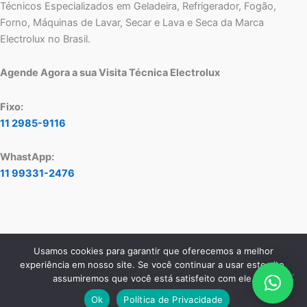
Técnicos Especializados em Geladeira, Refrigerador, Fogão,
Forno, Máquinas de Lavar, Secar e Lava e Seca da Marca
Electrolux no Brasil.
Agende Agora a sua Visita Técnica Electrolux
Fixo:
11 2985-9116
WhastApp:
11 99331-2476
Usamos cookies para garantir que oferecemos a melhor
Copyright © 2026 Assistência Técnica Electrolux - Central de
experiência em nosso site. Se você continuar a usar este site,
Atendimento:
11 2985-9116
- WhatsApp:
11 99331-2476
assumiremos que você está satisfeito com ele.
Ok
Política de Privacidade