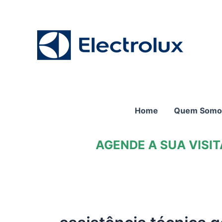
Ir
para
o
conteúdo
Home
Quem Somo
AGENDE A SUA VISI