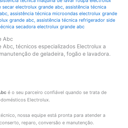
sistência técnica máquina de lavar roupa electrolux
e secar electrolux grande abc
,
assistência técnica
 abc
,
assistência técnica microondas electrolux grande
rolux grande abc
,
assistência técnica refrigerador side
 técnica secadora electrolux grande abc
e Abc
 Abc, técnicos especializados Electrolux a
e manutenção de geladeira, fogão e lavadora.
Abc
é o seu parceiro confiável quando se trata de
odomésticos Electrolux.
écnico, nossa equipe está pronta para atender a
 conserto, reparo, conversão e manutenção.