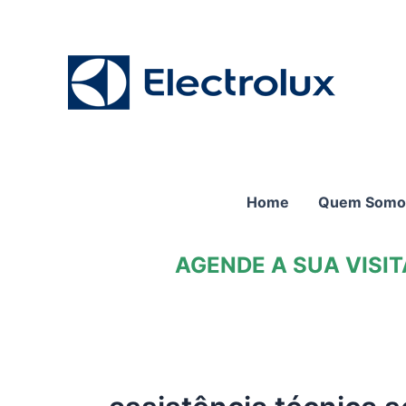
Ir
para
o
conteúdo
Home
Quem Somo
AGENDE A SUA VISI