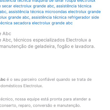
sistência técnica máquina de lavar roupa electrolux
e secar electrolux grande abc
,
assistência técnica
 abc
,
assistência técnica microondas electrolux grande
rolux grande abc
,
assistência técnica refrigerador side
 técnica secadora electrolux grande abc
e Abc
 Abc, técnicos especializados Electrolux a
e manutenção de geladeira, fogão e lavadora.
Abc
é o seu parceiro confiável quando se trata de
odomésticos Electrolux.
écnico, nossa equipe está pronta para atender a
 conserto, reparo, conversão e manutenção.