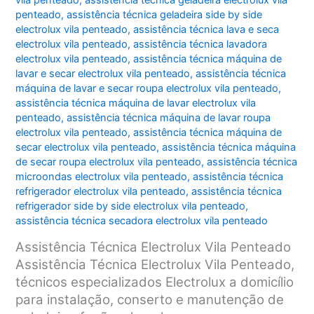
vila penteado
,
assistência técnica geladeira electrolux vila
penteado
,
assistência técnica geladeira side by side
electrolux vila penteado
,
assistência técnica lava e seca
electrolux vila penteado
,
assistência técnica lavadora
electrolux vila penteado
,
assistência técnica máquina de
lavar e secar electrolux vila penteado
,
assistência técnica
máquina de lavar e secar roupa electrolux vila penteado
,
assistência técnica máquina de lavar electrolux vila
penteado
,
assistência técnica máquina de lavar roupa
electrolux vila penteado
,
assistência técnica máquina de
secar electrolux vila penteado
,
assistência técnica máquina
de secar roupa electrolux vila penteado
,
assistência técnica
microondas electrolux vila penteado
,
assistência técnica
refrigerador electrolux vila penteado
,
assistência técnica
refrigerador side by side electrolux vila penteado
,
assistência técnica secadora electrolux vila penteado
Assistência Técnica Electrolux Vila Penteado
Assistência Técnica Electrolux Vila Penteado,
técnicos especializados Electrolux a domicílio
para instalação, conserto e manutenção de