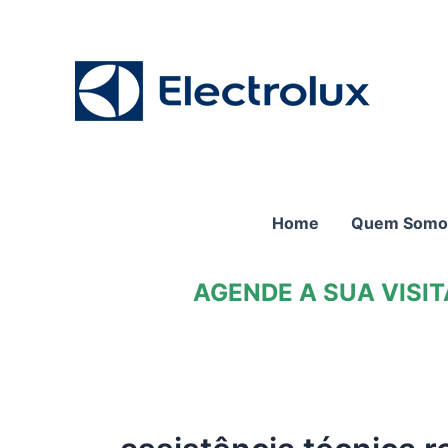
Ir
para
o
conteúdo
Home
Quem Somo
AGENDE A SUA VISI