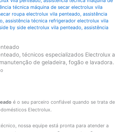
rolux vila penteado
,
assistência técnica máquina de
tência técnica máquina de secar electrolux vila
secar roupa electrolux vila penteado
,
assistência
do
,
assistência técnica refrigerador electrolux vila
side by side electrolux vila penteado
,
assistência
Penteado
enteado, técnicos especializados Electrolux a
e manutenção de geladeira, fogão e lavadora.
do
teado
é o seu parceiro confiável quando se trata de
odomésticos Electrolux.
écnico, nossa equipe está pronta para atender a