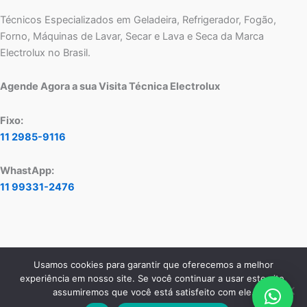
Técnicos Especializados em Geladeira, Refrigerador, Fogão,
Forno, Máquinas de Lavar, Secar e Lava e Seca da Marca
Electrolux no Brasil.
Agende Agora a sua Visita Técnica Electrolux
Fixo:
11 2985-9116
WhastApp:
11 99331-2476
Usamos cookies para garantir que oferecemos a melhor
Copyright © 2026 Assistência Técnica Electrolux - Central de
experiência em nosso site. Se você continuar a usar este site,
Atendimento:
11 2985-9116
- WhatsApp:
11 99331-2476
assumiremos que você está satisfeito com ele.