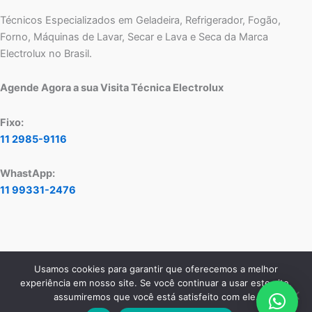
Técnicos Especializados em Geladeira, Refrigerador, Fogão,
Forno, Máquinas de Lavar, Secar e Lava e Seca da Marca
Electrolux no Brasil.
Agende Agora a sua Visita Técnica Electrolux
Fixo:
11 2985-9116
WhastApp:
11 99331-2476
Usamos cookies para garantir que oferecemos a melhor
Copyright © 2026 Assistência Técnica Electrolux - Central de
experiência em nosso site. Se você continuar a usar este site,
Atendimento:
11 2985-9116
- WhatsApp:
11 99331-2476
assumiremos que você está satisfeito com ele.