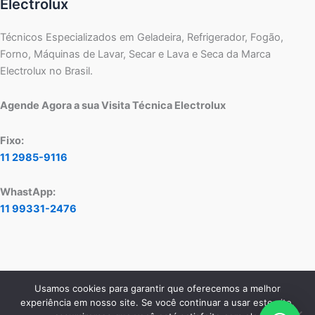
Electrolux
Técnicos Especializados em Geladeira, Refrigerador, Fogão,
Forno, Máquinas de Lavar, Secar e Lava e Seca da Marca
Electrolux no Brasil.
Agende Agora a sua Visita Técnica Electrolux
Fixo:
11 2985-9116
WhastApp:
11 99331-2476
Usamos cookies para garantir que oferecemos a melhor
Copyright © 2026 Assistência Técnica Electrolux - Central de
experiência em nosso site. Se você continuar a usar este site,
Atendimento:
11 2985-9116
- WhatsApp:
11 99331-2476