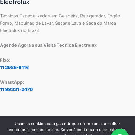
Electrolux
Técnicos Especializados em Geladeira, Refrigerador, Fogão,
Forno, Máquinas de Lavar, Secar e Lava e Seca da Marca
Electrolux no Brasil.
Agende Agora a sua Visita Técnica Electrolux
Fixo:
11 2985-9116
WhastApp:
11 99331-2476
Usamos cookies para garantir que oferecemos a melhor
Copyright © 2026 Assistência Técnica Electrolux - Central de
experiência em nosso site. Se você continuar a usar este site,
Atendimento:
11 2985-9116
- WhatsApp:
11 99331-2476