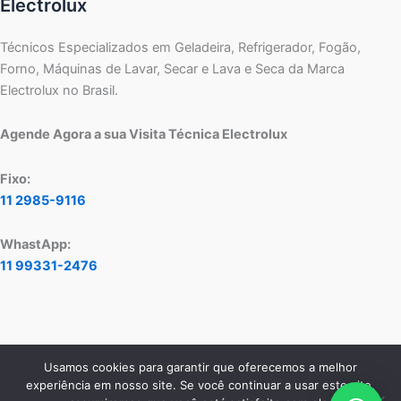
Electrolux
Técnicos Especializados em Geladeira, Refrigerador, Fogão,
Forno, Máquinas de Lavar, Secar e Lava e Seca da Marca
Electrolux no Brasil.
Agende Agora a sua Visita Técnica Electrolux
Fixo:
11 2985-9116
WhastApp:
11 99331-2476
Usamos cookies para garantir que oferecemos a melhor
Copyright © 2026 Assistência Técnica Electrolux - Central de
experiência em nosso site. Se você continuar a usar este site,
Atendimento:
11 2985-9116
- WhatsApp:
11 99331-2476